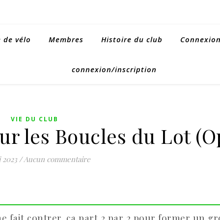
e de vélo
Membres
Histoire du club
Connexion 
connexion/inscription
VIE DU CLUB
r les Boucles du Lot (O
 2023
/
Aucun commentaire
je me fait contrer. ça part 2 par 2 pour former un g