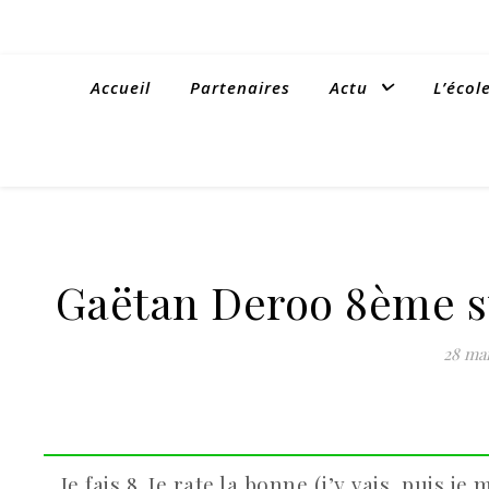
Accueil
Partenaires
Actu
L’écol
Gaëtan Deroo 8ème su
28 mai
Je fais 8. Je rate la bonne (j’y vais, puis 